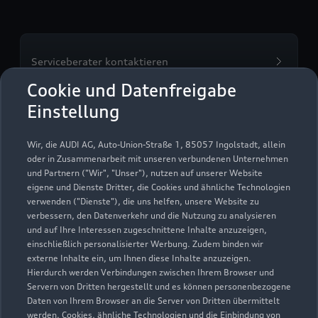
Serviceberater kontaktieren
Cookie und Datenfreigabe
Einstellung
Servicetermin vereinbaren
Wir, die AUDI AG, Auto-Union-Straße 1, 85057 Ingolstadt, allein
oder in Zusammenarbeit mit unseren verbundenen Unternehmen
und Partnern ("Wir", "Unser"), nutzen auf unserer Website
eigene und Dienste Dritter, die Cookies und ähnliche Technologien
verwenden ("Dienste"), die uns helfen, unsere Website zu
Autohaus Götz Inh.
verbessern, den Datenverkehr und die Nutzung zu analysieren
und auf Ihre Interessen zugeschnittene Inhalte anzuzeigen,
Hildegard Held
einschließlich personalisierter Werbung. Zudem binden wir
externe Inhalte ein, um Ihnen diese Inhalte anzuzeigen.
Servicepartner
e-tron
Hierdurch werden Verbindungen zwischen Ihrem Browser und
Servern von Dritten hergestellt und es können personenbezogene
Daten von Ihrem Browser an die Server von Dritten übermittelt
werden. Cookies, ähnliche Technologien und die Einbindung von