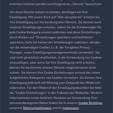
externen Inhalten werden nachfolgend als „Dienste“ bezeichnet.
Um diese Dienste nutzen zu können, benötigen wir Ihre
Einwilligung. Mit einem Klick auf "Alle akzeptieren" erteilen Sie
Ihre Einwilligung zur Verwendung aller Dienste. Sie können auch
einzelne Einwilligungen erteilen, indem Sie die Schieberegler für
jede Cookie-Kategorie einzeln anklicken und diese Einstellungen
durch Klicken auf "Einstellungen speichern und fortfahren"
speichern. Falls Sie keinen der Schieberegler anklicken, werden
nur die notwendigen Cookies (z. B. der Ensighten Privacy
Manager, unser Einwilligungsmanagementtool) verwendet. Sie
sind nicht gesetzlich verpflichtet, in die Verwendung von Cookies
Weidener Straße 2
einzuwilligen, aber wenn Sie Ihre Einwilligung nicht erteilen,
92533 Wernberg-Köblitz
können Sie bestimmte unserer Dienste möglicherweise nicht
nutzen. Sie können Ihre Cookie-Einstellungen anhand der unten
aufgeführten Kategorien von Cookies verwalten. Sie können Ihre
09604 2225
Einwilligung jederzeit mit Wirkung zum Zeitpunkt des Widerrufs
widerrufen. Für den Widerruf der Einwilligung beachten Sie bitte
autohaus.goetz@held.vapn.de
die "Cookie-Einstellungen" in der Fußzeile der Webseite. Weitere
Informationen sowie konkrete Hinweise zur Verwendung Ihrer
personenbezogenen Daten finden Sie in unserer
Cookie Richtlinie
,
Kontaktdaten herunterladen
unserem
Datenschutzhinweis
und im
Impressum
.